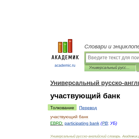
Словари и энциклоп
academic.ru
Универсальный русско-английский словарь
Универсальный русско-англ
участвующий банк
Толкование
Перевод
участвующий
банк
EBRD:
participating
bank
(
PB
;
УБ
)
Универсальный
русско
-
английский
словарь
.
Академик
.