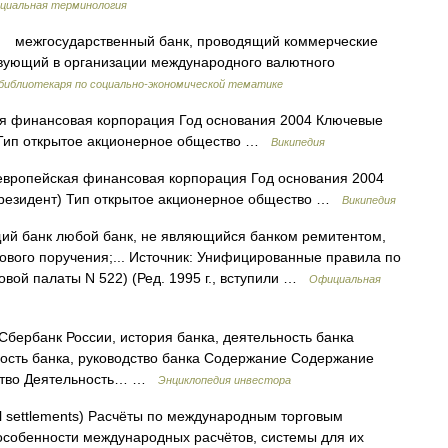
циальная терминология
межгосударственный банк, проводящий коммерческие
твующий в организации международного валютного
 библиотекаря по социально-экономической тематике
я финансовая корпорация Год основания 2004 Ключевые
) Тип открытое акционерное общество …
Википедия
вропейская финансовая корпорация Год основания 2004
президент) Тип открытое акционерное общество …
Википедия
щий банк любой банк, не являющийся банком ремитентом,
ового поручения;... Источник: Унифицированные правила по
вой палаты N 522) (Ред. 1995 г., вступили …
Официальная
 Сбербанк России, история банка, деятельность банка
ность банка, руководство банка Содержание Содержание
одство Деятельность… …
Энциклопедия инвестора
al settlements) Расчёты по международным торговым
собенности международных расчётов, системы для их