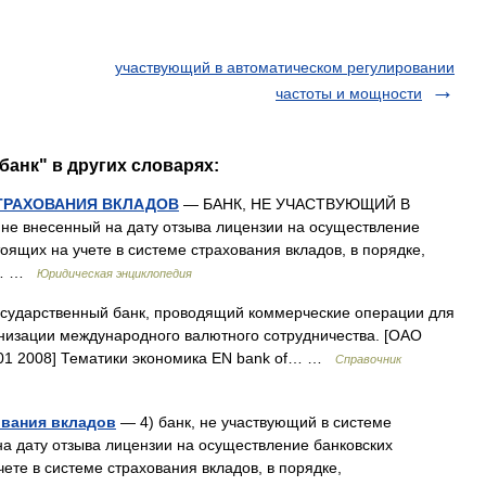
участвующий в автоматическом регулировании
частоты и мощности
банк" в других словарях:
ТРАХОВАНИЯ ВКЛАДОВ
— БАНК, НЕ УЧАСТВУЮЩИЙ В
 внесенный на дату отзыва лицензии на осуществление
тоящих на учете в системе страхования вкладов, в порядке,
ом… …
Юридическая энциклопедия
ударственный банк, проводящий коммерческие операции для
анизации международного валютного сотрудничества. [ОАО
001 2008] Тематики экономика EN bank of… …
Справочник
ования вкладов
— 4) банк, не участвующий в системе
на дату отзыва лицензии на осуществление банковских
чете в системе страхования вкладов, в порядке,