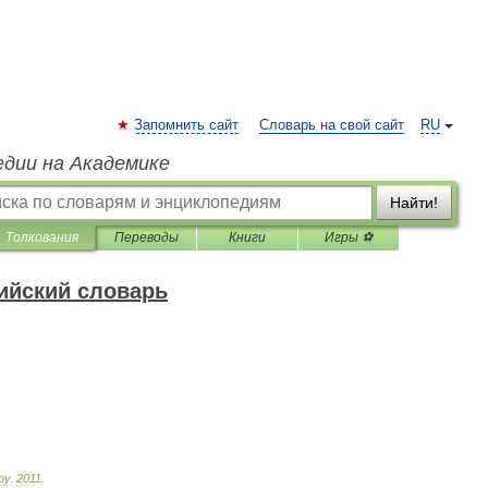
Запомнить сайт
Словарь на свой сайт
RU
едии на Академике
Найти!
Толкования
Переводы
Книги
Игры ⚽
ийский словарь
ру
.
2011
.