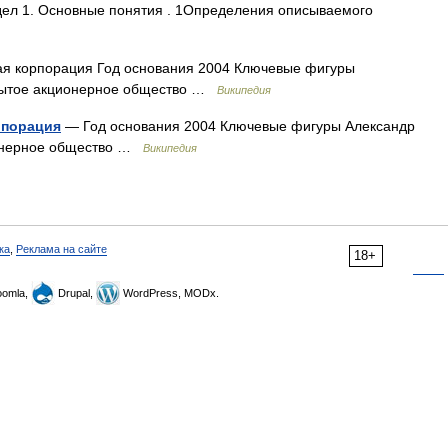
ел 1. Основные понятия . 1Определения описываемого
я корпорация Год основания 2004 Ключевые фигуры
крытое акционерное общество …
Википедия
рпорация
— Год основания 2004 Ключевые фигуры Александр
ионерное общество …
Википедия
ка
,
Реклама на сайте
18+
omla,
Drupal,
WordPress, MODx.