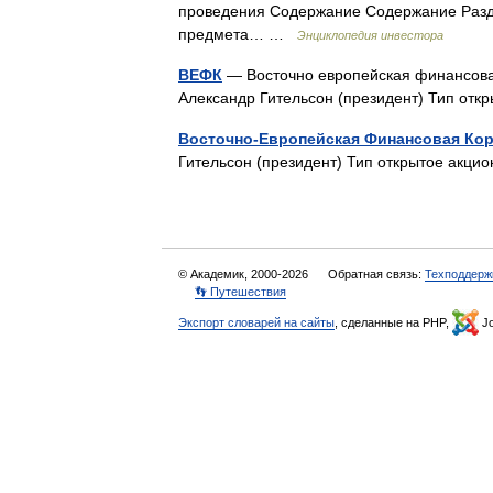
проведения Содержание Содержание Разд
предмета… …
Энциклопедия инвестора
ВЕФК
— Восточно европейская финансова
Александр Гительсон (президент) Тип от
Восточно-Европейская Финансовая Ко
Гительсон (президент) Тип открытое акц
© Академик, 2000-2026
Обратная связь:
Техподдерж
👣 Путешествия
Экспорт словарей на сайты
, сделанные на PHP,
Jo