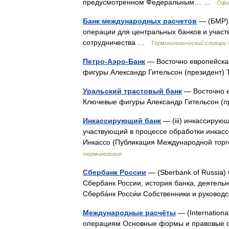
предусмотренном Федеральным… …
Офи
Банк международных расчетов
— (БМР) 
операции для центральных банков и учас
сотрудничества …
Терминологический словарь
Петро-Аэро-Банк
— Восточно европейска
фигуры Александр Гительсон (президент
Уральский трастовый банк
— Восточно е
Ключевые фигуры Александр Гительсон (
Инкассирующий банк
— (iii) инкассирую
участвующий в процессе обработки инкасс
Инкассо (Публикация Международной торго
терминология
Сбербанк России
— (Sberbank of Russia)
Сбербанк России, история банка, деятель
Сберба́нк Росси́и Собственники и руков
Международные расчёты
— (Internation
операциям Основные формы и правовые о